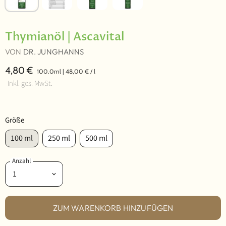
Thymianöl | Ascavital
VON
DR. JUNGHANNS
4,80 €
100.0ml
|
48,00 €
/
l
Inkl. ges. MwSt.
Größe
100 ml
250 ml
500 ml
Anzahl
ZUM WARENKORB HINZUFÜGEN