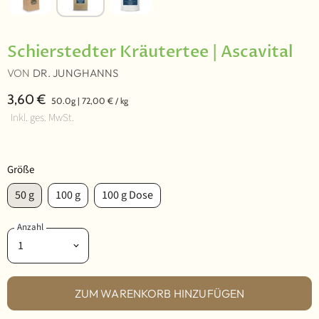
Schierstedter Kräutertee | Ascavital
VON
DR. JUNGHANNS
3,60 €
50.0g
|
72,00 €
/
kg
Inkl. ges. MwSt.
Größe
50 g
100 g
100 g Dose
Anzahl
ZUM WARENKORB HINZUFÜGEN