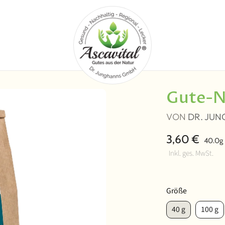
Gute-Na
VON
DR. JU
3,60 €
40.0g
Inkl. ges. MwSt.
Größe
40 g
100 g