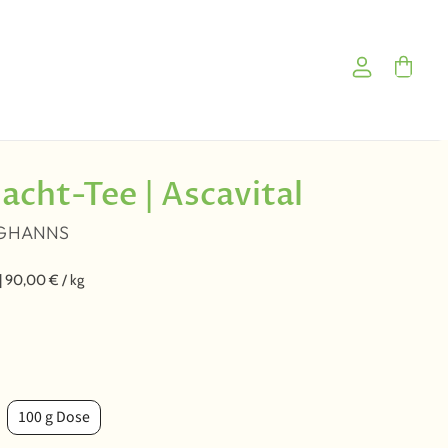
Konto anzei
Warenk
cht-Tee | Ascavital
NGHANNS
|
90,00 €
/
kg
100 g Dose