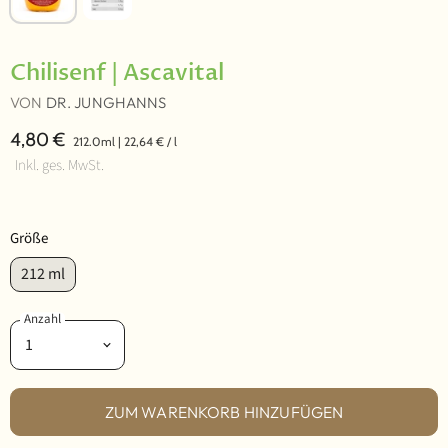
Chilisenf | Ascavital
VON
DR. JUNGHANNS
4,80 €
212.0ml
|
22,64 €
/
l
Inkl. ges. MwSt.
Größe
212 ml
Anzahl
ZUM WARENKORB HINZUFÜGEN