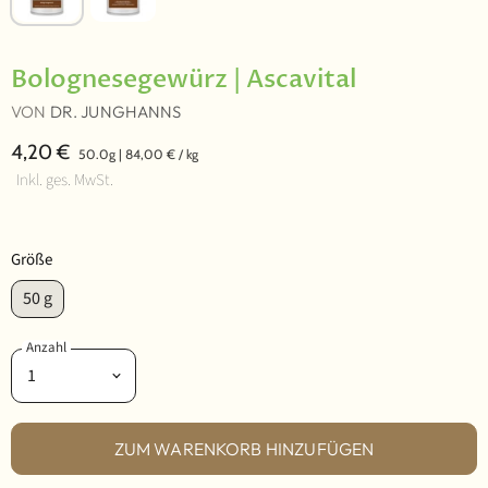
Bolognesegewürz | Ascavital
VON
DR. JUNGHANNS
4,20 €
50.0g
|
84,00 €
/
kg
Inkl. ges. MwSt.
Größe
50 g
Anzahl
ZUM WARENKORB HINZUFÜGEN